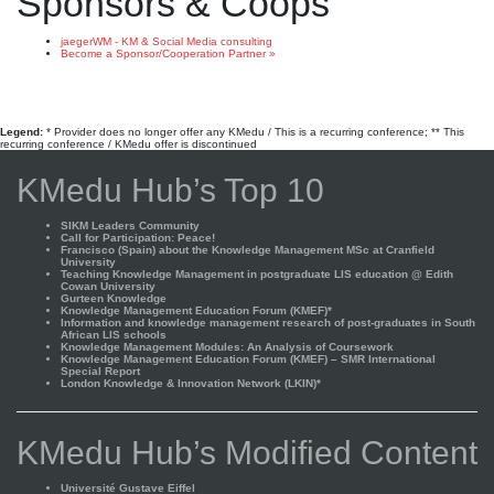
Sponsors & Coops
jaegerWM - KM & Social Media consulting
Become a Sponsor/Cooperation Partner »
Legend:
* Provider does no longer offer any KMedu / This is a recurring conference; ** This
recurring conference / KMedu offer is discontinued
KMedu Hub’s Top 10
SIKM Leaders Community
Call for Participation: Peace!
Francisco (Spain) about the Knowledge Management MSc at Cranfield
University
Teaching Knowledge Management in postgraduate LIS education @ Edith
Cowan University
Gurteen Knowledge
Knowledge Management Education Forum (KMEF)*
Information and knowledge management research of post-graduates in South
African LIS schools
Knowledge Management Modules: An Analysis of Coursework
Knowledge Management Education Forum (KMEF) – SMR International
Special Report
London Knowledge & Innovation Network (LKIN)*
KMedu Hub’s Modified Content
Université Gustave Eiffel