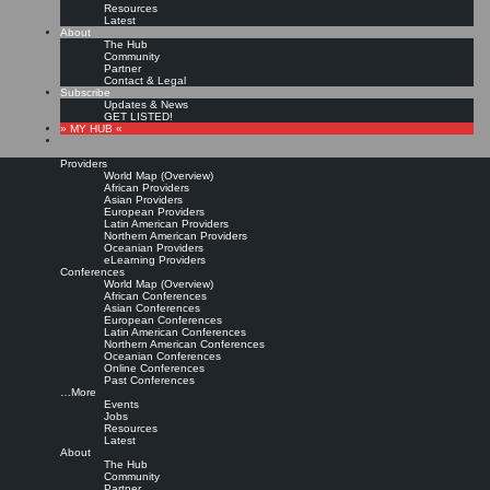
Resources
Latest
About
The Hub
Community
Partner
Contact & Legal
Subscribe
Updates & News
GET LISTED!
» MY HUB «
Providers
World Map (Overview)
African Providers
Asian Providers
European Providers
KMers, Contribute!!!
Latin American Providers
Northern American Providers
Oceanian Providers
eLearning Providers
Conferences
Call for Participation: Peace!
World Map (Overview)
African Conferences
Asian Conferences
European Conferences
Posted: February 28, 2022
Latin American Conferences
“Peace does not mean an absence of conflicts; differences will always be there. Peace means
Northern American Conferences
solving these differences through peaceful means; through dialogue, education, knowledge; and
Oceanian Conferences
through humane ways.” – Dalai Lama XIV
Online Conferences
Past Conferences
8 comments
…More
Events
Jobs
Resources
Latest
About
The Hub
Community
Partner