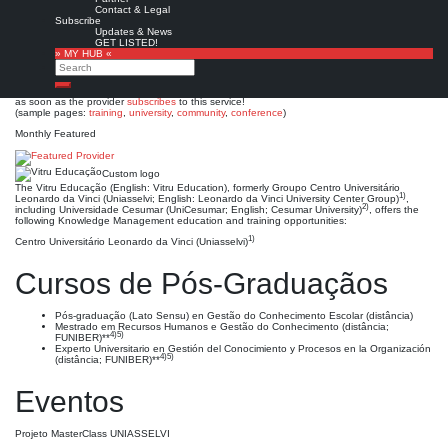
Vitru Educação
Contact & Legal
Subscribe
Updates & News
Est. 2016 (1997 / 1990)
Leave a comment
GET LISTED!
» MY HUB «
This is no official page!
Search
No warranty for correctness & completeness!
Search
This site will be updated with no ads and linked to its KMedu opportunities
as soon as the provider
subscribes
to this service!
(sample pages:
training
,
university
,
community
,
conference
)
Monthly Featured
Custom logo
The Vitru Educação (English: Vitru Education), formerly Groupo Centro Universitário
1)
Leonardo da Vinci (Uniasselvi; English: Leonardo da Vinci University Center Group)
,
2)
including Universidade Cesumar (UniCesumar; English; Cesumar University)
, offers the
following Knowledge Management education and training opportunities:
1)
Centro Universitário Leonardo da Vinci (Uniasselvi)
Cursos de Pós-Graduaçãos
Pós-graduação (Lato Sensu) en Gestão do Conhecimento Escolar (distância)
Mestrado em Recursos Humanos e Gestão do Conhecimento (distância;
4)5)
FUNIBER)**
Experto Universitario en Gestión del Conocimiento y Procesos en la Organización
4)5)
(distância; FUNIBER)**
Eventos
Projeto MasterClass UNIASSELVI