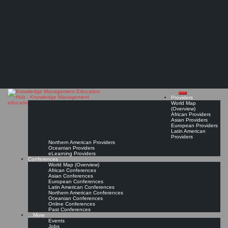
Search
Search
Close
Skip
Vitru Educação
search
to
The Knowledge
content
Provider Page
Read On!
Favorite
Management Education
Hub
Providers
World Map
(Overview)
African Providers
Asian Providers
European Providers
Latin American
Providers
Northern American Providers
Oceanian Providers
eLearning Providers
Conferences
World Map (Overview)
African Conferences
Asian Conferences
European Conferences
Latin American Conferences
Northern American Conferences
Oceanian Conferences
Online Conferences
Past Conferences
…More
Events
Jobs