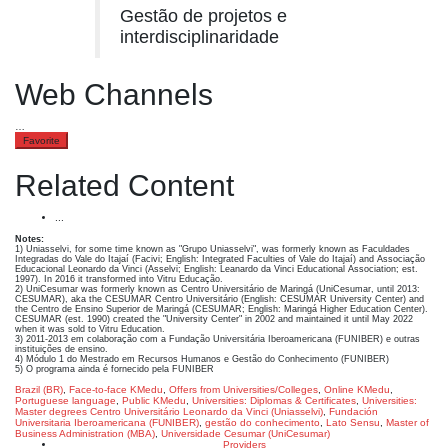
Gestão de projetos e
interdisciplinaridade
Web Channels
…
Favorite
Related Content
...
Notes:
1) Uniasselvi, for some time known as "Grupo Uniasselvi", was formerly known as Faculdades
Integradas do Vale do Itajaí (Facivi; English: Integrated Faculties of Vale do Itajaí) and Associação
Educacional Leonardo da Vinci (Asselvi; English: Leanardo da Vinci Educational Association; est.
1997). In 2016 it transformed into Vitru Educação.
2) UniCesumar was formerly known as Centro Universitário de Maringá (UniCesumar, until 2013:
CESUMAR), aka the CESUMAR Centro Universitário (English: CESUMAR University Center) and
the Centro de Ensino Superior de Maringá (CESUMAR; English: Maringá Higher Education Center).
CESUMAR (est. 1990) created the "University Center" in 2002 and maintained it until May 2022
when it was sold to Vitru Education.
3) 2011-2013 em colaboração com a Fundação Universitária Iberoamericana (FUNIBER) e outras
instituições de ensino.
4) Módulo 1 do Mestrado em Recursos Humanos e Gestão do Conhecimento (FUNIBER)
5) O programa ainda é fornecido pela FUNIBER
Brazil (BR)
,
Face-to-face KMedu
,
Offers from Universities/Colleges
,
Online KMedu
,
Portuguese language
,
Public KMedu
,
Universities: Diplomas & Certificates
,
Universities:
Master degrees
Centro Universitário Leonardo da Vinci (Uniasselvi)
,
Fundación
Universitaria Iberoamericana (FUNIBER)
,
gestão do conhecimento
,
Lato Sensu
,
Master of
Business Administration (MBA)
,
Universidade Cesumar (UniCesumar)
Providers