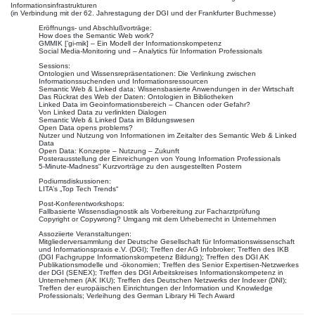
Informationsinfrastrukturen
(in Verbindung mit der 62. Jahrestagung der DGI und der Frankfurter Buchmesse)
Eröffnungs- und Abschlußvorträge:
How does the Semantic Web work?
GMMIK [’gi-mik] – Ein Modell der Informationskompetenz
Social Media-Monitoring und – Analytics für Information Professionals
Sessions:
Ontologien und Wissensrepräsentationen: Die Verlinkung zwischen
Informationssuchenden und Informationsressourcen
Semantic Web & Linked data: Wissensbasierte Anwendungen in der Wirtschaft
Das Rückrat des Web der Daten: Ontologien in Bibliotheken
Linked Data im Geoinformationsbereich – Chancen oder Gefahr?
Von Linked Data zu verlinkten Dialogen
Semantic Web & Linked Data im Bildungswesen
Open Data opens problems?
Nutzer und Nutzung von Informationen im Zeitalter des Semantic Web & Linked
Data
Open Data: Konzepte – Nutzung – Zukunft
Posterausstellung der Einreichungen von Young Information Professionals
5-Minute-Madness“ Kurzvorträge zu den ausgestellten Postern
Podiumsdiskussionen:
LITA’s „Top Tech Trends“
Post-Konferentworkshops:
Fallbasierte Wissensdiagnostik als Vorbereitung zur Facharztprüfung
Copyright or Copywrong? Umgang mit dem Urheberrecht in Unternehmen
Assoziierte Veranstaltungen:
Mitgliederversammlung der Deutsche Gesellschaft für Informationswissenschaft
und Informationspraxis e.V. (DGI); Treffen der AG Infobroker; Treffen des IKB
(DGI Fachgruppe Informationskompetenz Bildung); Treffen des DGI AK
Publikationsmodelle und -ökonomien; Treffen des Senior Expertisen-Netzwerkes
der DGI (SENEX); Treffen des DGI Arbeitskreises Informationskompetenz in
Unternehmen (AK IKU); Treffen des Deutschen Netzwerks der Indexer (DNI);
Treffen der europäischen Einrichtungen der Information und Knowledge
Professionals; Verleihung des German Library Hi Tech Award