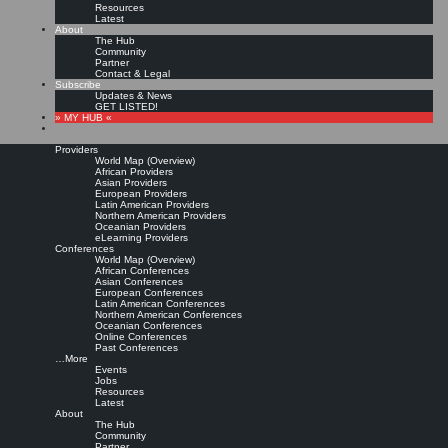
Resources
Latest
About
The Hub
Community
Partner
Contact & Legal
Subscribe
Updates & News
GET LISTED!
» MY HUB «
Providers
World Map (Overview)
African Providers
Asian Providers
European Providers
KMers, Contribute!!!
Latin American Providers
Northern American Providers
Oceanian Providers
eLearning Providers
Conferences
Call for Participation: Peace!
World Map (Overview)
African Conferences
Asian Conferences
European Conferences
Posted: February 28, 2022
Latin American Conferences
“Peace does not mean an absence of conflicts; differences will always be there. Peace means
Northern American Conferences
solving these differences through peaceful means; through dialogue, education, knowledge; and
Oceanian Conferences
through humane ways.” – Dalai Lama XIV
Online Conferences
Past Conferences
8 comments
…More
Events
Jobs
Resources
Latest
About
The Hub
Community
Partner