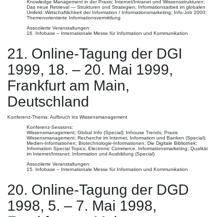
Knowledge Management in der Praxis; Internet/Intranet und Wissensstrukturen;
Das neue Retrieval — Strukturen und Strategien; Informationsarbeit im globalen
Umfeld; Wirtschaftlichkeit der Information / Informationsmarketing; Info-Job 2000;
Themenorientierte Informationsvermittlung
Assoziierte Veranstaltungen:
16. Infobase – Internationale Messe für Information und Kommunikation
21. Online-Tagung der DGI
1999, 18. – 20. Mai 1999,
Frankfurt am Main,
Deutschland
Konferenz-Thema: Aufbruch ins Wissensmanagement
Konferenz-Sessions:
Wissensmanagement; Global Info (Special); Inhouse Trends; Praxis
Wissensmanagement; Recherche im Internet; Information und Banken (Special);
Medien-Informationen; Biotechnologie-Informationen; Die Digitale Bibliothek;
Information Special Topics; Electronic Commerce, Informationsmarketing; Qualität
im Internet/Intranet; Information und Ausbildung (Special)
Assoziierte Veranstaltungen:
15. Infobase – Internationale Messe für Information und Kommunikation
20. Online-Tagung der DGD
1998, 5. – 7. Mai 1998,