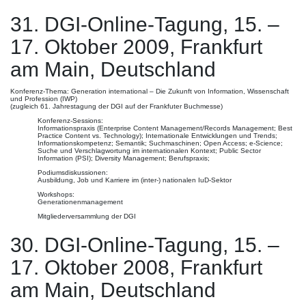
31. DGI-Online-Tagung, 15. –
17. Oktober 2009, Frankfurt
am Main, Deutschland
Konferenz-Thema: Generation international – Die Zukunft von Information, Wissenschaft
und Profession (IWP)
(zugleich 61. Jahrestagung der DGI auf der Frankfuter Buchmesse)
Konferenz-Sessions:
Informationspraxis (Enterprise Content Management/Records Management; Best
Practice Content vs. Technology); Internationale Entwicklungen und Trends;
Informationskompetenz; Semantik; Suchmaschinen; Open Access; e-Science;
Suche und Verschlagwortung im internationalen Kontext; Public Sector
Information (PSI); Diversity Management; Berufspraxis;
Podiumsdiskussionen:
Ausbildung, Job und Karriere im (inter-) nationalen IuD-Sektor
Workshops:
Generationenmanagement
Mitgliederversammlung der DGI
30. DGI-Online-Tagung, 15. –
17. Oktober 2008, Frankfurt
am Main, Deutschland