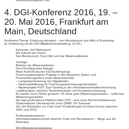
Konferenzprogramm TBD
4. DGI-Konferenz 2016, 19. –
20. Mai 2016, Frankfurt am
Main, Deutschland
Konferenz-Thema: Erfahrung reloaded – vom Mundaneum zum Web of Everything
(in Verbindung mit der DGI Mitgliederversammlung, 20.05.)
Keynotes: (mit Diskussion)
Die Zukunft der Suche
Das Mundaneum, Paul Otlet und die Wissensallmende
Vorträge:
Roboter als ‚Wissensarbeiter’
Fact-Checking beim Spiegel
Neue Ausrichtung des IuD-Studiengangs
Forschungsbezogene Projekte in den Bereichen Daten- und
Prozessmanagement sowie Wissenstransfer
– Langzeitarchivierung von Digitalisaten
– Datenmodellierung für Forschungsdatenmanagementpläne
– Masterprojekt PoET: Eye-Tracking in der Informationsverhaltensforschung
Logfileanalyse zwischen Nutzerinteraktion und Kompetenzmessung
Es wurden auch Fehler gemacht. 20 Jahre gute Wissensorganisation – schlechte
Wissensorganisation
Die high-performance-Plattform New STN – eine neue Recherchedimension
Systematische Literatursuche ohne DIMDI. Ein Szenario
Von der Revolution zur Cash Cow? Entwicklungen im Open Access zwischen
2001 und 2016
Podiumsdiskussionen:
Informationswissenschaft zwischen Krise und Renaissance – Wege aus der
Defensive
DGI-Mitgliederversammlung