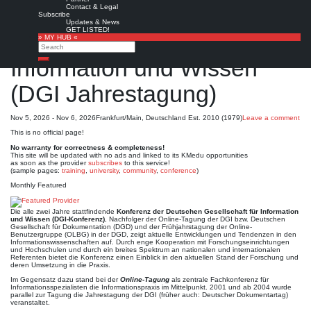
Contact & Legal
Jahrestagung der
Subscribe
Updates & News
GET LISTED!
Deutschen Gesellschaft für
» MY HUB «
Search
Information und Wissen
Search
(DGI Jahrestagung)
Nov 5, 2026 - Nov 6, 2026
Frankfurt/Main, Deutschland
Est. 2010 (1979)
Leave a comment
This is no official page!
No warranty for correctness & completeness!
This site will be updated with no ads and linked to its KMedu opportunities
as soon as the provider
subscribes
to this service!
(sample pages:
training
,
university
,
community
,
conference
)
Monthly Featured
Die alle zwei Jahre stattfindende
Konferenz der Deutschen Gesellschaft für Information
und Wissen (DGI-Konferenz)
, Nachfolger der Online-Tagung der DGI bzw. Deutschen
Gesellschaft für Dokumentation (DGD) und der Frühjahrstagung der Online-
Benutzergruppe (OLBG) in der DGD, zeigt aktuelle Entwicklungen und Tendenzen in den
Informationswissenschaften auf. Durch enge Kooperation mit Forschungseinrichtungen
und Hochschulen und durch ein breites Spektrum an nationalen und internationalen
Referenten bietet die Konferenz einen Einblick in den aktuellen Stand der Forschung und
deren Umsetzung in die Praxis.
Im Gegensatz dazu stand bei der
Online-Tagung
als zentrale Fachkonferenz für
Informationsspezialisten die Informationspraxis im Mittelpunkt. 2001 und ab 2004 wurde
parallel zur Tagung die Jahrestagung der DGI (früher auch: Deutscher Dokumentartag)
veranstaltet.