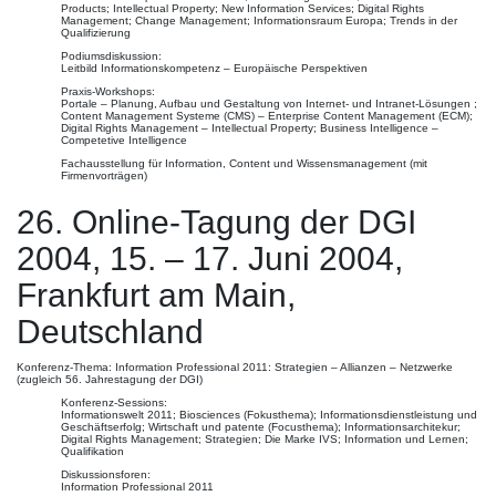
Products; Intellectual Property; New Information Services; Digital Rights
Management; Change Management; Informationsraum Europa; Trends in der
Qualifizierung
Podiumsdiskussion:
Leitbild Informationskompetenz – Europäische Perspektiven
Praxis-Workshops:
Portale – Planung, Aufbau und Gestaltung von Internet- und Intranet-Lösungen ;
Content Management Systeme (CMS) – Enterprise Content Management (ECM);
Digital Rights Management – Intellectual Property; Business Intelligence –
Competetive Intelligence
Fachausstellung für Information, Content und Wissensmanagement (mit
Firmenvorträgen)
26. Online-Tagung der DGI
2004, 15. – 17. Juni 2004,
Frankfurt am Main,
Deutschland
Konferenz-Thema: Information Professional 2011: Strategien – Allianzen – Netzwerke
(zugleich 56. Jahrestagung der DGI)
Konferenz-Sessions:
Informationswelt 2011; Biosciences (Fokusthema); Informationsdienstleistung und
Geschäftserfolg; Wirtschaft und patente (Focusthema); Informationsarchitekur;
Digital Rights Management; Strategien; Die Marke IVS; Information und Lernen;
Qualifikation
Diskussionsforen:
Information Professional 2011