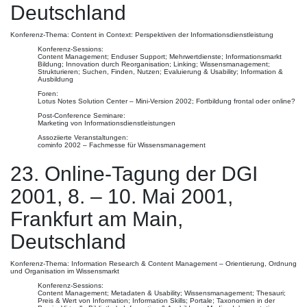
Deutschland
Konferenz-Thema: Content in Context: Perspektiven der Informationsdienstleistung
Konferenz-Sessions:
Content Management; Enduser Support; Mehrwertdienste; Informationsmarkt
Bildung; Innovation durch Reorganisation; Linking; Wissensmanagement;
Strukturieren; Suchen, Finden, Nutzen; Evaluierung & Usability; Information &
Ausbildung
Foren:
Lotus Notes Solution Center – Mini-Version 2002; Fortbildung frontal oder online?
Post-Conference Seminare:
Marketing von Informationsdienstleistungen
Assoziierte Veranstaltungen:
cominfo 2002 – Fachmesse für Wissensmanagement
23. Online-Tagung der DGI
2001, 8. – 10. Mai 2001,
Frankfurt am Main,
Deutschland
Konferenz-Thema: Information Research & Content Management – Orientierung, Ordnung
und Organisation im Wissensmarkt
Konferenz-Sessions:
Content Management; Metadaten & Usability; Wissensmanagement; Thesauri;
Preis & Wert von Information; Information Skills; Portale; Taxonomien in der