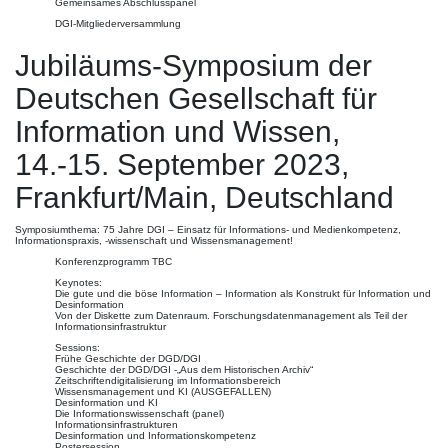
Gemeinsames Abschlusspanel
DGI-Mitgliederversammlung
Jubiläums-Symposium der
Deutschen Gesellschaft für
Information und Wissen,
14.-15. September 2023,
Frankfurt/Main, Deutschland
Symposiumthema: 75 Jahre DGI – Einsatz für Informations- und Medienkompetenz,
Informationspraxis, -wissenschaft und Wissensmanagement!
Konferenzprogramm TBC
Keynotes:
Die gute und die böse Information – Information als Konstrukt für Information und
Desinformation
Von der Diskette zum Datenraum. Forschungsdatenmanagement als Teil der
Informationsinfrastruktur
Sessions:
Frühe Geschichte der DGD/DGI
Geschichte der DGD/DGI -„Aus dem Historischen Archiv“
Zeitschriftendigitalisierung im Informationsbereich
Wissensmanagement und KI (AUSGEFALLEN)
Desinformation und KI
Die Informationswissenschaft (panel)
Informationsinfrastrukturen
Desinformation und Informationskompetenz
Postersession