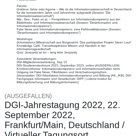
Panels:
Goldene Jahre oder Agonie – Wie ist die Informationswissenschaft in Deutschland
für die kommenden Jahre und Jahrzehnte aufgestellt (Session “Die
Informationswissenschaft”)
Mis-, Des-, Fake,-et al, – Perspektiven zur Informationskompetenz aus der
Bibliotheks- und Informationswissenschaft (Session “Desinformation und
Informationskompetenz”)
Fake News und Informationskompetenz: eine Fishbowldiskussion (Session
“Desinformation und Informationskompetenz”)
Workshops:
(Informations-)Wissenschaft aus Bürgersicht: Das partizipative Projekt ‘Ideen Lauf’
Knowledge Café: Transdisziplinäres Wissen und Handeln in der
Informationsgesellschaft
Quiz: Jeopardy ist tot – lang lebe Jeopardy
Assoziierte Veranstaltungen:
DGI-Mitgliederversammlung, Sep 15
DGI-Studierendenforum 2023, September 2023, online (AUSGEFALLEN)
Konferenzthema: Informationskompetenz und Informationsverhalten beim
Umgang mit Fake News, Filterblasen und Verschwörungsmythen
(Veranstalter: DGI Arbeitskreis Informationskompetenz und Bildung (AK_IKB); DGI
Fachgruppe Information und Gesellschaft; DIPF | Leibniz-Institut für
Bildungsforschung und Bildungsinformation)
(AUSGEFALLEN)
DGI-Jahrestagung 2022, 22.
September 2022,
Frankfurt/Main, Deutschland /
Virtueller Tagungsort