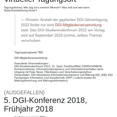
Tagungsthema: Wie sag ich’s meinem Mensch? Was soll und was kann
Sprachverarbeitung heute?
Hinweis: Anstatt der geplanten DGI-Jahrestagung
2022 findet nur eine
DGI-Mitgliederversammlung
statt. Das DGI-Studierendenforum 2022 am Vortag
wird auf September 2023 (online, selbes Thema)
verschoben.
Tagungsprogramm TBD
DGI-Mitgliederversammlung
Assoziierte Veranstaltungen:
DGI-Studierendenforum 2022, 21. Sept, Frankfurt/Main (VERSCHOBEN)
Konferenzthema: Informationskompetenz und Informationsverhalten beim
Umgang mit Fake News, Filterblasen und Verschwörungsmythen
(Veranstalter: DGI Arbeitskreis Informationskompetenz und Bildung (AK_IKB); DGI
Fachgruppe Information und Gesellschaft; DIPF | Leibniz-Institut für
Bildungsforschung und Bildungsinformation)
(AUSGEFALLEN)
5. DGI-Konferenz 2018,
Frühjahr 2018