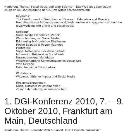
Konferenz-Thema: Social Media und Web Science – Das Web als Lebensraum
(zugleich 64. Jahrestagung der DGI mit Mitgliederversammlung)
Keynotes:
The Development of Web Sience: Research, Education and Diversity
How Westminster Abbey created world-wide audience engagement around the
royal wedding with online and social media
Sessions:
Social Media Platforms & Models
Wertschöpfung mit Social Media
E-Learning & Knowledge Distribution
Poster-Beiträge & Poster Madness
Politics 2.0
Social Networks in der Wissenschaft
Information Retrieval im Social Web
Nutzergenerierte Metadaten
Wissenschaftliche Kommunikation im Social Web
Web Science
Datenbanken & Bibliotheken
Workshops:
Wissenschaftlicher Impact und Social Media
Podiumsdiskussionen:
Social Software im Unternehmen
Zukunft der Informationswissenschaft
1. DGI-Konferenz 2010, 7. – 9.
Oktober 2010, Frankfurt am
Main, Deutschland
Konferenz-Thema: Semantic Web & Linked Data: Elemente zukünftiger