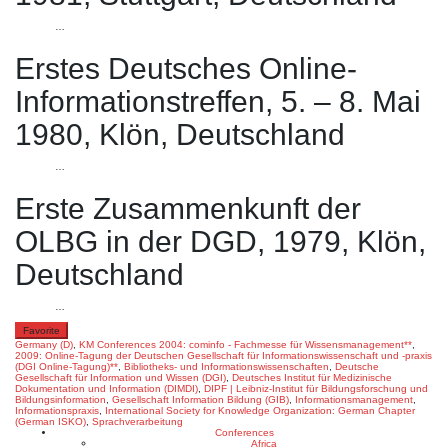
…
Erstes Deutsches Online-
Informationstreffen, 5. – 8. Mai
1980, Klön, Deutschland
…
Erste Zusammenkunft der
OLBG in der DGD, 1979, Klön,
Deutschland
…
Favorite
Germany (D)
,
KM Conferences
2004: cominfo - Fachmesse für Wissensmanagement**
,
2009: Online-Tagung der Deutschen Gesellschaft für Informationswissenschaft und -praxis
(DGI Online-Tagung)**
,
Bibliotheks- und Informationswissenschaften
,
Deutsche
Gesellschaft für Information und Wissen (DGI)
,
Deutsches Institut für Medizinische
Dokumentation und Information (DIMDI)
,
DIPF | Leibniz-Institut für Bildungsforschung und
Bildungsinformation
,
Gesellschaft Information Bildung (GIB)
,
Informationsmanagement
,
Informationspraxis
,
International Society for Knowledge Organization: German Chapter
(German ISKO)
,
Sprachverarbeitung
Conferences
Africa