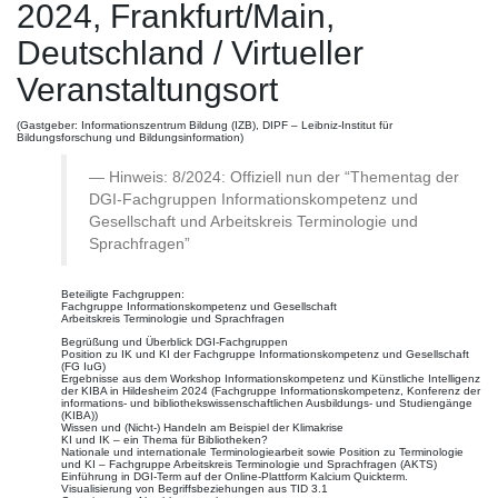
2024, Frankfurt/Main,
Deutschland / Virtueller
Veranstaltungsort
(Gastgeber: Informationszentrum Bildung (IZB), DIPF – Leibniz-Institut für
Bildungsforschung und Bildungsinformation)
Hinweis: 8/2024: Offiziell nun der “Thementag der
DGI-Fachgruppen Informationskompetenz und
Gesellschaft und Arbeitskreis Terminologie und
Sprachfragen”
Beteiligte Fachgruppen:
Fachgruppe Informationskompetenz und Gesellschaft
Arbeitskreis Terminologie und Sprachfragen
Begrüßung und Überblick DGI-Fachgruppen
Position zu IK und KI der Fachgruppe Informationskompetenz und Gesellschaft
(FG IuG)
Ergebnisse aus dem Workshop Informationskompetenz und Künstliche Intelligenz
der KIBA in Hildesheim 2024 (Fachgruppe Informationskompetenz, Konferenz der
informations- und bibliothekswissenschaftlichen Ausbildungs- und Studiengänge
(KIBA))
Wissen und (Nicht-) Handeln am Beispiel der Klimakrise
KI und IK – ein Thema für Bibliotheken?
Nationale und internationale Terminologiearbeit sowie Position zu Terminologie
und KI – Fachgruppe Arbeitskreis Terminologie und Sprachfragen (AKTS)
Einführung in DGI-Term auf der Online-Plattform Kalcium Quickterm.
Visualisierung von Begriffsbeziehungen aus TID 3.1