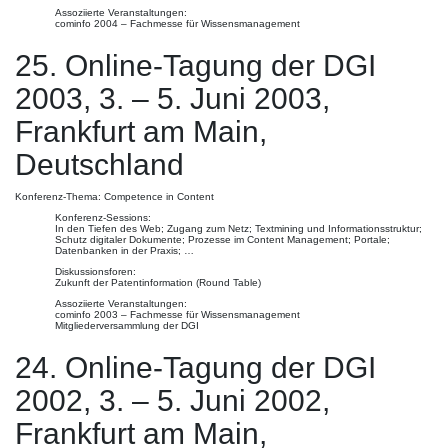
Assoziierte Veranstaltungen:
cominfo 2004 – Fachmesse für Wissensmanagement
25. Online-Tagung der DGI
2003, 3. – 5. Juni 2003,
Frankfurt am Main,
Deutschland
Konferenz-Thema: Competence in Content
Konferenz-Sessions:
In den Tiefen des Web; Zugang zum Netz; Textmining und Informationsstruktur;
Schutz digitaler Dokumente; Prozesse im Content Management; Portale;
Datenbanken in der Praxis; …
Diskussionsforen:
Zukunft der Patentinformation (Round Table)
Assoziierte Veranstaltungen:
cominfo 2003 – Fachmesse für Wissensmanagement
Mitgliederversammlung der DGI
24. Online-Tagung der DGI
2002, 3. – 5. Juni 2002,
Frankfurt am Main,