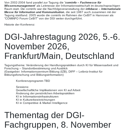
Von 2002-2004 fand parallel zur Tagung die “
cominfo – Fachmesse für
Wissensmanagement
” als Leitmesse der Informationswirtschaft im deutschsprachigen
Raum statt. Die cominfo war die Nachfolgeveranstaltung der
infobase – Internationale
Messe für Information und Kommunikation
, die seit 1987 auch zusammen mit der
Tagung stattfand. 2005 wurde die cominfo im Rahmen der CeBIT in Hannover als
“COMiNFO Forum CeBIT” von der DGI weiter durchgeführt.
Historie der Konferenz:
DGI-Jahrestagung 2026, 5.-6.
November 2026,
Frankfurt/Main, Deutschland
Tagungsthema: Veränderung der Handlungspraktiken durch KI für Wissensarbeit und
Forschung – Standortbestimmung und Ausblick
(Gastgeber: Informationszentrum Bildung (IZB), DIPF – Leibniz-Institut für
Bildungsforschung und Bildungsinformation)
Konferenzprogramm TBD
Sessions:
Gesellschaftliche Implikationen von KI auf Arbeit
Änderung der persönlichen Arbeitspraktiken
KI in Informationsinfrastrukturen
KI in Kulturerbeeinrichtungen
KI in Competitive & Market Intelligence
Thementag der DGI-
Fachgruppen, 8. November