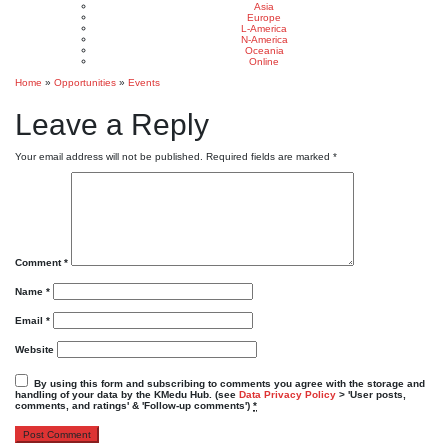
Asia
Europe
L-America
N-America
Oceania
Online
Home
»
Opportunities
»
Events
Leave a Reply
Your email address will not be published.
Required fields are marked
*
Comment
*
Name
*
Email
*
Website
By using this form and subscribing to comments you agree with the storage and
handling of your data by the KMedu Hub. (see
Data Privacy Policy
> 'User posts,
comments, and ratings' & 'Follow-up comments')
*