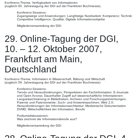
Konferenz-Thema: Verfügbarkeit von Informationen
(zugleich 60. Jahrestagung der DGI auf der Frankfuter Buchmesse)
Konferenz-Sessions:
Zugangswege und Anwendungen; Langfristige Nutzbarkeit; Kompetenz; Technik;
Competitive Intelligence; Qualität; Digitale Informationsobjekte
Mitgliederversammlung der DGI
29. Online-Tagung der DGI,
10. – 12. Oktober 2007,
Frankfurt am Main,
Deutschland
Konferenz-Thema: Information in Wissenschaft, Bildung und Wirtschaft
(zugleich 59. Jahrestagung der DGI auf der Frankfuter Buchmesse)
Konferenz-Sessions:
Trends und Herausforderungen; Perspektiven der Fachinformation; E-Journals
und Open Access; Dauerhafter Zugriff auf wissenschaftliche Informationen:
Langzeitarchivierung in Bibliotheken, Archiven und Forschungseinrichtungen;
Patente und Patentometrie; Such- und Antwortmaschinen; Web 2.0;
Herausforderungen der Informationsarchitektur; Medizinische Dokumentation
DVMD; Wirtschaftlichkeit der Information; Berufe
Podiumsdiskussionen:
Was zeichnet die Informationsberufe aus?
Mitgliederversammlung der DGI