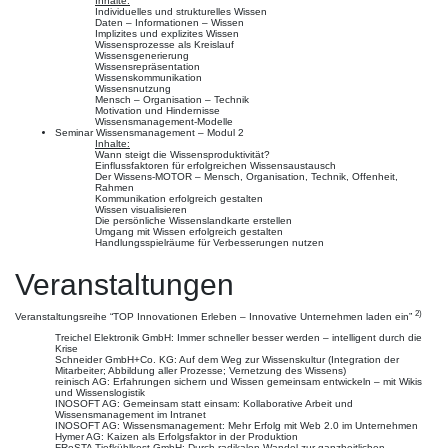
Inhalte:
Individuelles und strukturelles Wissen
Daten – Informationen – Wissen
Implizites und explizites Wissen
Wissensprozesse als Kreislauf
Wissensgenerierung
Wissensrepräsentation
Wissenskommunikation
Wissensnutzung
Mensch – Organisation – Technik
Motivation und Hindernisse
Wissensmanagement-Modelle
Seminar Wissensmanagement – Modul 2
Inhalte:
Wann steigt die Wissensproduktivität?
Einflussfaktoren für erfolgreichen Wissensaustausch
Der Wissens-MOTOR – Mensch, Organisation, Technik, Offenheit,
Rahmen
Kommunikation erfolgreich gestalten
Wissen visualisieren
Die persönliche Wissenslandkarte erstellen
Umgang mit Wissen erfolgreich gestalten
Handlungsspielräume für Verbesserungen nutzen
Veranstaltungen
2)
Veranstaltungsreihe “TOP Innovationen Erleben – Innovative Unternehmen laden ein”
Treichel Elektronik GmbH: Immer schneller besser werden – intelligent durch die
Krise
Schneider GmbH+Co. KG: Auf dem Weg zur Wissenskultur (Integration der
Mitarbeiter; Abbildung aller Prozesse; Vernetzung des Wissens)
reinisch AG: Erfahrungen sichern und Wissen gemeinsam entwickeln – mit Wikis
und Wissenslogistik
INOSOFT AG: Gemeinsam statt einsam: Kollaborative Arbeit und
Wissensmanagement im Intranet
INOSOFT AG: Wissensmanagement: Mehr Erfolg mit Web 2.0 im Unternehmen
Hymer AG: Kaizen als Erfolgsfaktor in der Produktion
FRoSTA Tiefkühlkost GmbH: Durch radikalen Wandel zur ganzheitlichen