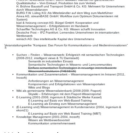
Qualitätskultur – Vom Einkauf, Produktion bis zum Vertrieb
H. Brühne Baustoff und Transport GmbH & Co. KG: Mehrwert für Unternehmen
durch Wissensbilanzen
BURG F.W. Lüling KG: Als Mittelständler auf dem Weg zum Marktführer
Ainea AG, streamBASE GmbH: Workflow zum Optimum Dokumentieren mit
System)
bad & heizung concept AG; Bürgel GmbH: Kooperation und
Wissensmanagement – Erfolgsfaktoren im Handwerk
Schaeffler Technologies AG & Co. KG: Wissen schafft Innovation
Deutsche Post – IPZ Frankfurt: Lernendes Unternehmen im internationalen
Wettbewerb
reinisch AG: Das intellektuelle Kapital des Unternehmens
Veranstaltungsreihe “Kompass: Das Forum für Kommunikations- und Medieninnovationen”
3)
Suchen – Finden – Wissenserwerb: Erfolgreich mit semantischen Technologien
(2008-2012, intelligent views & TU Darmstadt)
Semantik im industriellen Einsatz
Semantische Technologien in Wissens- und Lerncommunities
Einfluss semantischer Technologien in neuartige internetbasierte
Wissensinfrastrukturen (THESEUS)
Kommunikation und Zusammenarbeit – Wissensmanagement im Intranet (2011,
Inosoft)
Anforderungen an Wissensmanagement
Komponenten und Erfolgsfaktoren von Wissensportalen
Wikis und Blogs
Wiki als gemeinsame Wissensdatenbank (2008-2009; Fraport)
Skywiki – Erfahrungen mit dem Fraport-Wissensportal
E-Learning (2001-2006; ingenium & Städtische Werke Kassel)
E-Learning auf Basis von Web-Based-Training
E-Learning als Einstieg zum Wissensmanagement
(E-Learning und) Wissensmanagement im Kundenservice (2004, ingenium &
ekom21)
E-Learning auf Basis von Web Based Training (WBT)
Knowledge Management (2001-2004, inosoft)
Wissen als Wettbewerbsvorteil
Kommunikation unternehmensweit