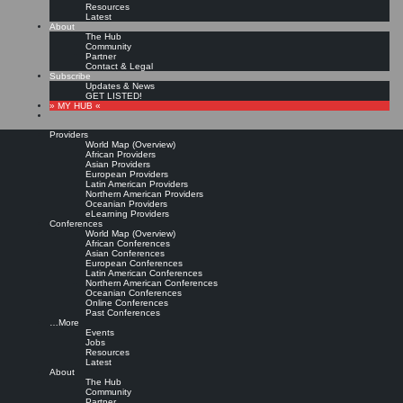
Resources
Latest
About
The Hub
Community
Partner
Contact & Legal
Subscribe
Updates & News
GET LISTED!
» MY HUB «
Providers
World Map (Overview)
African Providers
Asian Providers
European Providers
KMers, Contribute!!!
Latin American Providers
Northern American Providers
Oceanian Providers
eLearning Providers
Conferences
Call for Participation: Peace!
World Map (Overview)
African Conferences
Asian Conferences
European Conferences
Posted: February 28, 2022
Latin American Conferences
“Peace does not mean an absence of conflicts; differences will always be there. Peace means
Northern American Conferences
solving these differences through peaceful means; through dialogue, education, knowledge; and
Oceanian Conferences
through humane ways.” – Dalai Lama XIV
Online Conferences
Past Conferences
8 comments
…More
Events
Jobs
Resources
Latest
About
The Hub
Community
Partner