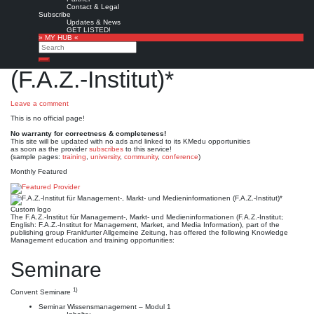
F.A.Z.-Institut für
Contact & Legal
Subscribe
Management-, Markt- und
Updates & News
GET LISTED!
» MY HUB «
Medieninformationen
Search
Search
(F.A.Z.-Institut)*
Leave a comment
This is no official page!
No warranty for correctness & completeness!
This site will be updated with no ads and linked to its KMedu opportunities
as soon as the provider
subscribes
to this service!
(sample pages:
training
,
university
,
community
,
conference
)
Monthly Featured
Custom logo
The F.A.Z.-Institut für Management-, Markt- und Medieninformationen (F.A.Z.-Institut;
English: F.A.Z.-Institut for Management, Market, and Media Information), part of the
publishing group Frankfurter Allgemeine Zeitung, has offered the following Knowledge
Management education and training opportunities:
Seminare
1)
Convent Seminare
Seminar Wissensmanagement – Modul 1