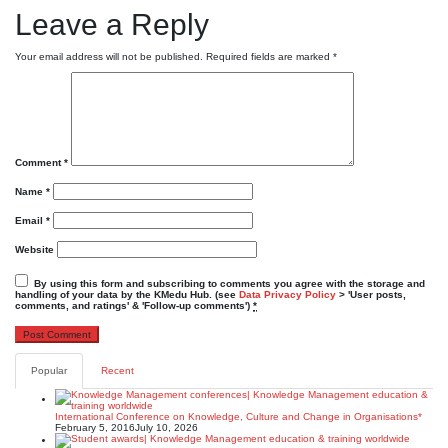
Leave a Reply
Your email address will not be published.
Required fields are marked
*
Comment
*
Name
*
Email
*
Website
By using this form and subscribing to comments you agree with the storage and
handling of your data by the KMedu Hub. (see
Data Privacy Policy
> 'User posts,
comments, and ratings' & 'Follow-up comments')
*
Popular
Recent
International Conference on Knowledge, Culture and Change in Organisations*
February 5, 2016
July 10, 2026