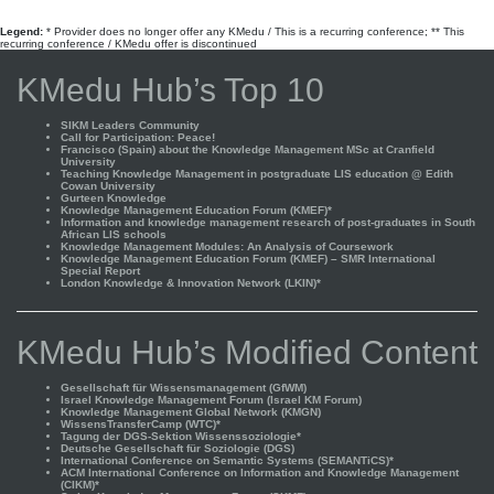
Legend:
* Provider does no longer offer any KMedu / This is a recurring conference; ** This
recurring conference / KMedu offer is discontinued
KMedu Hub’s Top 10
SIKM Leaders Community
Call for Participation: Peace!
Francisco (Spain) about the Knowledge Management MSc at Cranfield
University
Teaching Knowledge Management in postgraduate LIS education @ Edith
Cowan University
Gurteen Knowledge
Knowledge Management Education Forum (KMEF)*
Information and knowledge management research of post-graduates in South
African LIS schools
Knowledge Management Modules: An Analysis of Coursework
Knowledge Management Education Forum (KMEF) – SMR International
Special Report
London Knowledge & Innovation Network (LKIN)*
KMedu Hub’s Modified Content
Gesellschaft für Wissensmanagement (GfWM)
Israel Knowledge Management Forum (Israel KM Forum)
Knowledge Management Global Network (KMGN)
WissensTransferCamp (WTC)*
Tagung der DGS-Sektion Wissenssoziologie*
Deutsche Gesellschaft für Soziologie (DGS)
International Conference on Semantic Systems (SEMANTiCS)*
ACM International Conference on Information and Knowledge Management
(CIKM)*