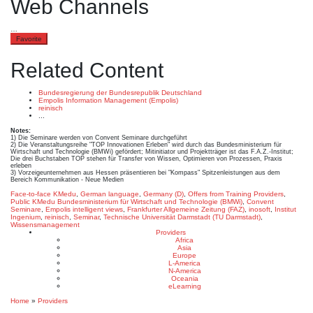
Web Channels
…
Favorite
Related Content
Bundesregierung der Bundesrepublik Deutschland
Empolis Information Management (Empolis)
reinisch
...
Notes:
1) Die Seminare werden von Convent Seminare durchgeführt
2) Die Veranstaltungsreihe "TOP Innovationen Erleben" wird durch das Bundesministerium für
Wirtschaft und Technologie (BMWi) gefördert; Mitinitiator und Projektträger ist das F.A.Z.-Institut;
Die drei Buchstaben TOP stehen für Transfer von Wissen, Optimieren von Prozessen, Praxis
erleben
3) Vorzeigeunternehmen aus Hessen präsentieren bei "Kompass" Spitzenleistungen aus dem
Bereich Kommunikation - Neue Medien
Face-to-face KMedu
,
German language
,
Germany (D)
,
Offers from Training Providers
,
Public KMedu
Bundesministerium für Wirtschaft und Technologie (BMWi)
,
Convent
Seminare
,
Empolis intelligent views
,
Frankfurter Allgemeine Zeitung (FAZ)
,
inosoft
,
Institut
Ingenium
,
reinisch
,
Seminar
,
Technische Universität Darmstadt (TU Darmstadt)
,
Wissensmanagement
Providers
Africa
Asia
Europe
L-America
N-America
Oceania
eLearning
Home
»
Providers